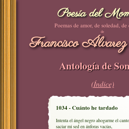
Poesía del Mom
Poemas de amor, de soledad, de
de
Francisco Álvarez
Antología de Son
(Índice)
1034 - Cuánto he tardado
Intenta el ángel negro ahogarme el canto,
saciar mi sed en ánforas vacías,
