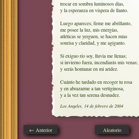
trocar en sombra luminosos días,

y la esperanza en víspera de llanto.

Luego apareces; firme me abrillanto,

me posee la luz, mis energías,

atléticas se yerguen, se hacen mías

sonrisa y claridad, y me agiganto. 

Si exiguo río soy, lluvia me llenas;

si invierno fuera, incendiarás mis venas;

y serás hontanar en mi aridez.

Cuánto he tardado en recoger tu rosa

y en abrazarme a tan vertiginosa,

y a la vez tan serena desnudez.
Los Angeles, 14 de febrero de 2004
← Anterior
Aleatorio