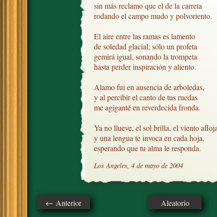
sin más reclamo que el de la carreta

rodando el campo mudo y polvoriento.

El aire entre las ramas es lamento

de soledad glacial; sólo un profeta

gemirá igual, sonando la trompeta

hasta perder inspiración y aliento.

Alamo fui en ausencia de arboledas,

y al percibir el canto de tus ruedas

me agiganté en reverdecida fronda.

Ya no llueve, el sol brilla, el viento afloja,
y una lengua te invoca en cada hoja,

esperando que tu alma le responda.
Los Angeles, 4 de mayo de 2004
← Anterior
Aleatorio