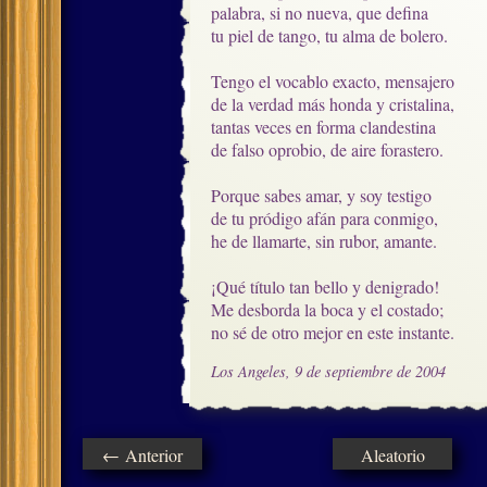
palabra, si no nueva, que defina

tu piel de tango, tu alma de bolero.

Tengo el vocablo exacto, mensajero

de la verdad más honda y cristalina, 

tantas veces en forma clandestina

de falso oprobio, de aire forastero.

Porque sabes amar, y soy testigo

de tu pródigo afán para conmigo, 

he de llamarte, sin rubor, amante.

¡Qué título tan bello y denigrado! 

Me desborda la boca y el costado;

no sé de otro mejor en este instante.
Los Angeles, 9 de septiembre de 2004
← Anterior
Aleatorio