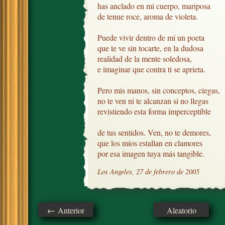
has anclado en mi cuerpo, mariposa

de tenue roce, aroma de violeta.

Puede vivir dentro de mí un poeta

que te ve sin tocarte, en la dudosa

realidad de la mente soledosa,

e imaginar que contra ti se aprieta.

Pero mis manos, sin conceptos, ciegas,

no te ven ni te alcanzan si no llegas

revistiendo esta forma imperceptible

de tus sentidos. Ven, no te demores, 

que los míos estallan en clamores

por esa imagen tuya más tangible.
Los Angeles, 27 de febrero de 2005
← Anterior
Aleatorio