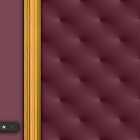
ente →