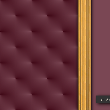
← Ant