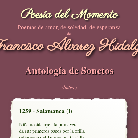
Poesía del Momento
Poemas de amor, de soledad, de esperanza
de
rancisco Álvarez Hidal
Antología de Sonetos
(Índice)
1259 - Salamanca (I)
Niña nacida ayer, la primavera

da sus primeros pasos por la orilla

rufianesca del Tormes; en Castilla
