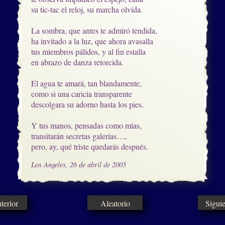
su tic-tac el reloj, su marcha olvida.

La sombra, que antes te admiró tendida,

ha invitado a la luz, que ahora avasalla

tus miembros pálidos, y al fin estalla

en abrazo de danza retorcida.

El agua te amará, tan blandamente,

como si una caricia transparente

descolgara su adorno hasta los pies.

Y tus manos, pensadas como mías,

transitarán secretas galerías…,

pero, ay, qué triste quedarás después.
Los Angeles, 26 de abril de 2005
erior
Aleatorio
Sigui