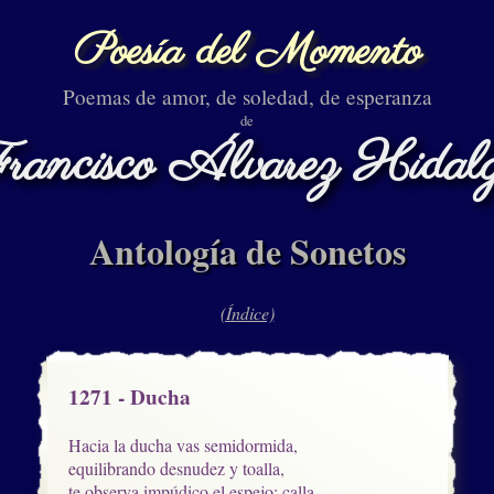
Poesía del Momento
Poemas de amor, de soledad, de esperanza
de
rancisco Álvarez Hidal
Antología de Sonetos
(Índice)
1271 - Ducha
Hacia la ducha vas semidormida,

equilibrando desnudez y toalla,

te observa impúdico el espejo; calla
