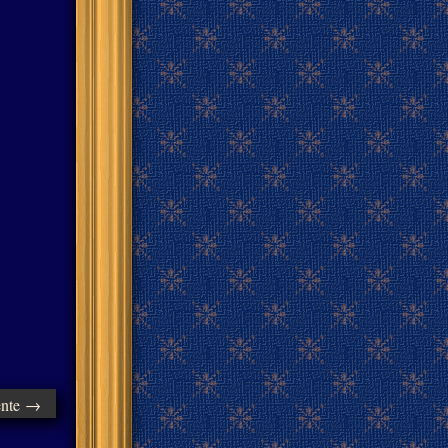
ente →