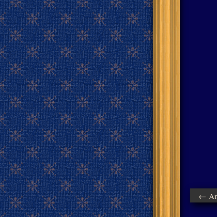
← Ant