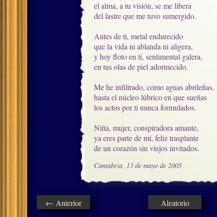
el alma, a tu visión, se me libera

del lastre que me tuvo sumergido.

Antes de ti, metal endurecido

que la vida ni ablanda ni aligera,

y hoy floto en ti, sentimental galera,

en tus olas de piel adormecido.

Me he infiltrado, como aguas abrileñas,

hasta el núcleo lúbrico en que sueñas

los actos por ti nunca formulados.

Niña, mujer, conspiradora amante,

ya eres parte de mí, feliz trasplante

de un corazón sin viejos invitados.
Cantabria, 13 de mayo de 2005
← Anterior
Aleatorio