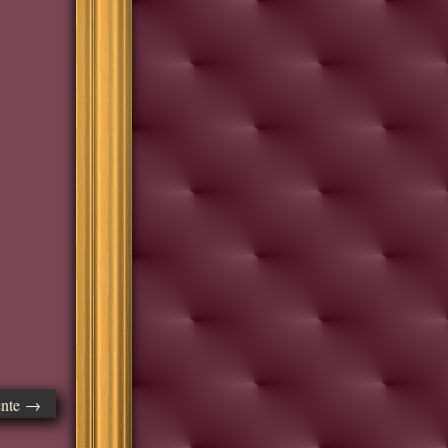
ente →