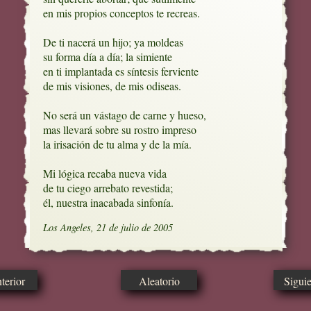
en mis propios conceptos te recreas.

De ti nacerá un hijo; ya moldeas

su forma día a día; la simiente

en ti implantada es síntesis ferviente

de mis visiones, de mis odiseas.

No será un vástago de carne y hueso, 

mas llevará sobre su rostro impreso

la irisación de tu alma y de la mía.

Mi lógica recaba nueva vida

de tu ciego arrebato revestida;

él, nuestra inacabada sinfonía.
Los Angeles, 21 de julio de 2005
erior
Aleatorio
Sigui