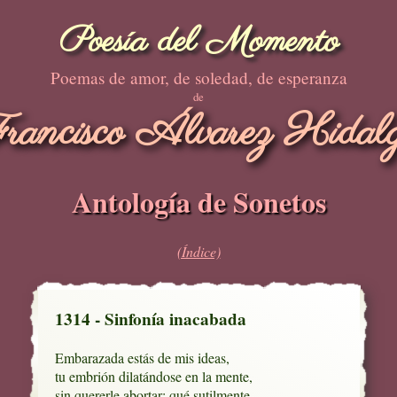
Poesía del Momento
Poemas de amor, de soledad, de esperanza
de
rancisco Álvarez Hidal
Antología de Sonetos
(Índice)
1314 - Sinfonía inacabada
Embarazada estás de mis ideas,

tu embrión dilatándose en la mente,

sin quererle abortar; qué sutilmente
