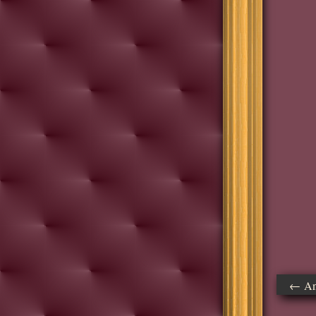
← Ant