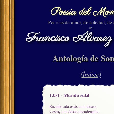
Poesía del Mom
Poemas de amor, de soledad, de
de
Francisco Álvarez
Antología de Son
(Índice)
1331 - Mundo sutil
Encadenada estás a mi deseo, 

y estoy a tu deseo encadenado;
