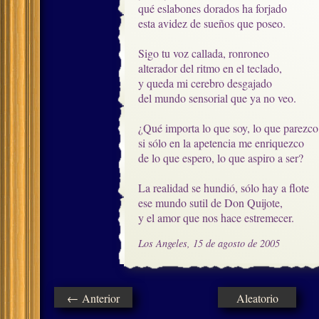
qué eslabones dorados ha forjado

esta avidez de sueños que poseo.

Sigo tu voz callada, ronroneo

alterador del ritmo en el teclado,

y queda mi cerebro desgajado

del mundo sensorial que ya no veo.

¿Qué importa lo que soy, lo que parezco,
si sólo en la apetencia me enriquezco

de lo que espero, lo que aspiro a ser?

La realidad se hundió, sólo hay a flote

ese mundo sutil de Don Quijote,

y el amor que nos hace estremecer.
Los Angeles, 15 de agosto de 2005
← Anterior
Aleatorio