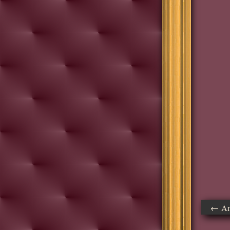
← Ant