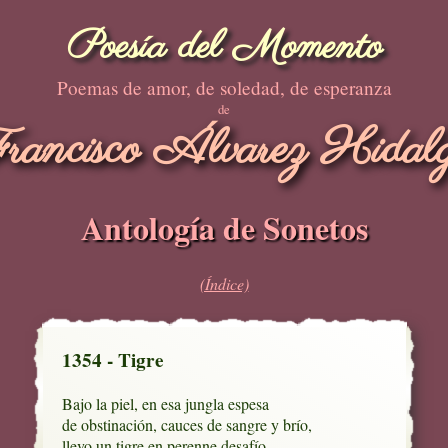
Poesía del Momento
Poemas de amor, de soledad, de esperanza
de
rancisco Álvarez Hidal
Antología de Sonetos
(Índice)
1354 - Tigre
Bajo la piel, en esa jungla espesa

de obstinación, cauces de sangre y brío, 

llevo un tigre en perenne desafío,
