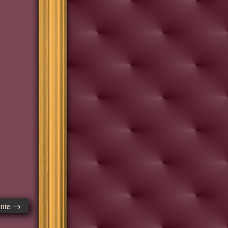
ente →