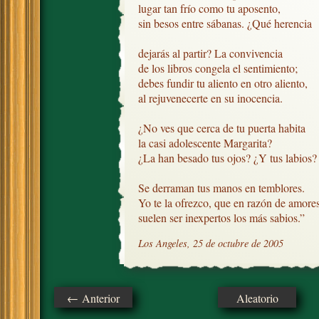
lugar tan frío como tu aposento,

sin besos entre sábanas. ¿Qué herencia

dejarás al partir? La convivencia

de los libros congela el sentimiento;

debes fundir tu aliento en otro aliento,

al rejuvenecerte en su inocencia.

¿No ves que cerca de tu puerta habita

la casi adolescente Margarita?

¿La han besado tus ojos? ¿Y tus labios?

Se derraman tus manos en temblores.

Yo te la ofrezco, que en razón de amores
suelen ser inexpertos los más sabios.”
Los Angeles, 25 de octubre de 2005
← Anterior
Aleatorio