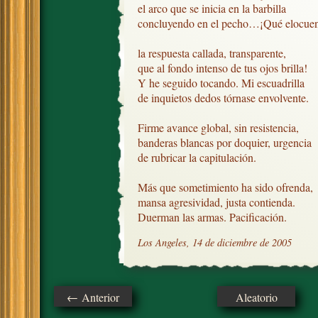
el arco que se inicia en la barbilla

concluyendo en el pecho…¡Qué elocuent
la respuesta callada, transparente,

que al fondo intenso de tus ojos brilla!

Y he seguido tocando. Mi escuadrilla

de inquietos dedos tórnase envolvente.

Firme avance global, sin resistencia, 

banderas blancas por doquier, urgencia

de rubricar la capitulación.

Más que sometimiento ha sido ofrenda,

mansa agresividad, justa contienda.

Duerman las armas. Pacificación.
Los Angeles, 14 de diciembre de 2005
← Anterior
Aleatorio