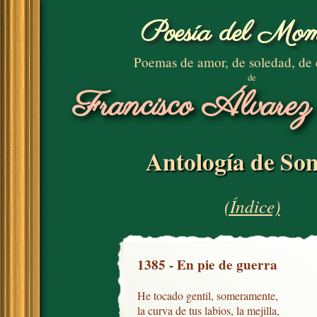
Poesía del Mom
Poemas de amor, de soledad, de
de
Francisco Álvarez
Antología de Son
(Índice)
1385 - En pie de guerra
He tocado gentil, someramente,

la curva de tus labios, la mejilla,
