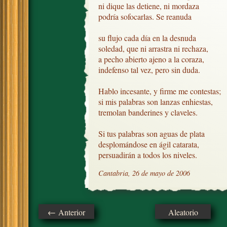
ni dique las detiene, ni mordaza

podría sofocarlas. Se reanuda

su flujo cada día en la desnuda

soledad, que ni arrastra ni rechaza,

a pecho abierto ajeno a la coraza,

indefenso tal vez, pero sin duda.

Hablo incesante, y firme me contestas;

si mis palabras son lanzas enhiestas,

tremolan banderines y claveles.

Si tus palabras son aguas de plata

desplomándose en ágil catarata,

persuadirán a todos los niveles.
Cantabria, 26 de mayo de 2006
← Anterior
Aleatorio