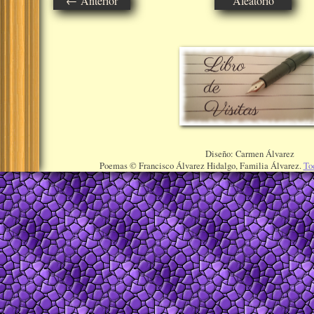
← Anterior
Aleatorio
Diseño: Carmen Álvarez
Poemas © Francisco Álvarez Hidalgo, Familia Álvarez.
To