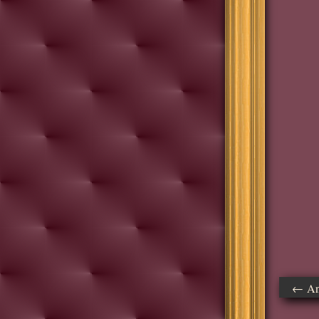
← Ant