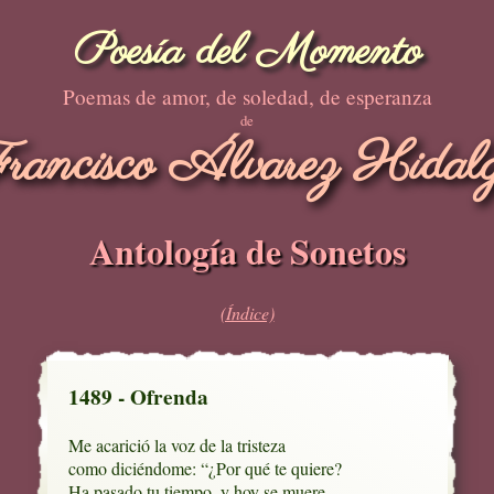
Poesía del Momento
Poemas de amor, de soledad, de esperanza
de
rancisco Álvarez Hidal
Antología de Sonetos
(Índice)
1489 - Ofrenda
Me acarició la voz de la tristeza

como diciéndome: “¿Por qué te quiere?

Ha pasado tu tiempo, y hoy se muere
