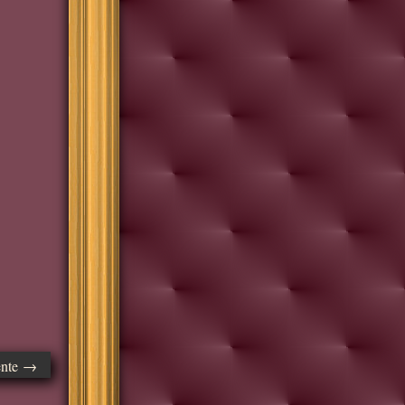
ente →