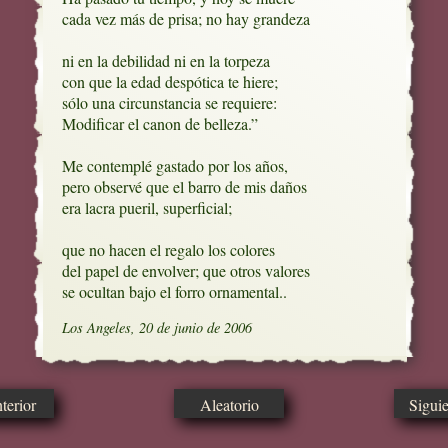
cada vez más de prisa; no hay grandeza

ni en la debilidad ni en la torpeza

con que la edad despótica te hiere;

sólo una circunstancia se requiere:

Modificar el canon de belleza.”

Me contemplé gastado por los años,

pero observé que el barro de mis daños

era lacra pueril, superficial;

que no hacen el regalo los colores

del papel de envolver; que otros valores

se ocultan bajo el forro ornamental..
Los Angeles, 20 de junio de 2006
erior
Aleatorio
Sigui