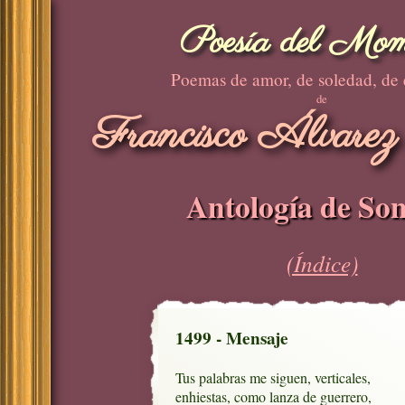
Poesía del Mom
Poemas de amor, de soledad, de
de
Francisco Álvarez
Antología de Son
(Índice)
1499 - Mensaje
Tus palabras me siguen, verticales, 

enhiestas, como lanza de guerrero, 
