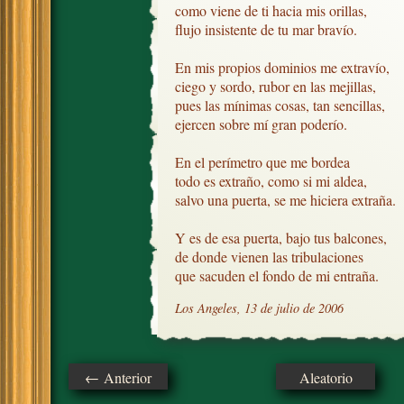
como viene de ti hacia mis orillas,

flujo insistente de tu mar bravío.

En mis propios dominios me extravío, 

ciego y sordo, rubor en las mejillas,

pues las mínimas cosas, tan sencillas, 

ejercen sobre mí gran poderío.

En el perímetro que me bordea

todo es extraño, como si mi aldea,

salvo una puerta, se me hiciera extraña.

Y es de esa puerta, bajo tus balcones,

de donde vienen las tribulaciones

que sacuden el fondo de mi entraña.
Los Angeles, 13 de julio de 2006
← Anterior
Aleatorio