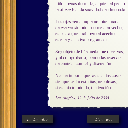
niño apenas dormido, a quien el pecho

le ofrece blanda suavidad de almohada.

Los ojos ven aunque no miren nada,

de ese ver sin mirar no me aprovecho,

es pasivo, neutral, pero el acecho

es energía activa programada.

Soy objeto de búsqueda, me observas,

y al comprobarlo, pierdo las reservas

de cautela, control y discreción.

No me importa que veas tantas cosas, 

siempre serán extrañas, nebulosas,

si es mía tu mirada, tu atención.
Los Angeles, 19 de julio de 2006
← Anterior
Aleatorio