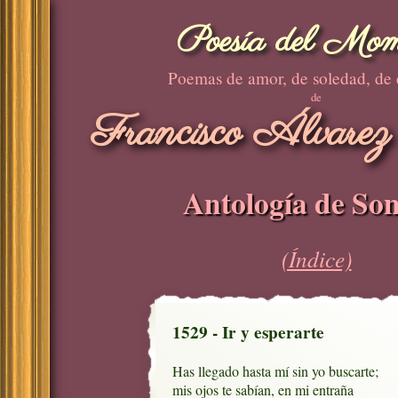
Poesía del Mom
Poemas de amor, de soledad, de
de
Francisco Álvarez
Antología de Son
(Índice)
1529 - Ir y esperarte
Has llegado hasta mí sin yo buscarte;

mis ojos te sabían, en mi entraña
