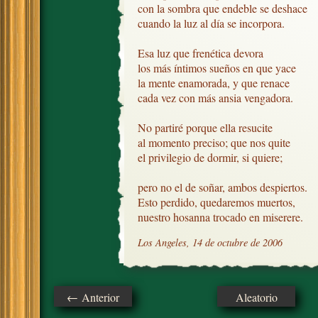
con la sombra que endeble se deshace

cuando la luz al día se incorpora.

Esa luz que frenética devora

los más íntimos sueños en que yace

la mente enamorada, y que renace

cada vez con más ansia vengadora.

No partiré porque ella resucite

al momento preciso; que nos quite

el privilegio de dormir, si quiere;

pero no el de soñar, ambos despiertos.

Esto perdido, quedaremos muertos,

nuestro hosanna trocado en miserere.
Los Angeles, 14 de octubre de 2006
← Anterior
Aleatorio