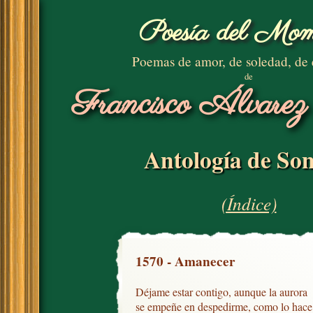
Poesía del Mom
Poemas de amor, de soledad, de
de
Francisco Álvarez
Antología de Son
(Índice)
1570 - Amanecer
Déjame estar contigo, aunque la aurora

se empeñe en despedirme, como lo hace
