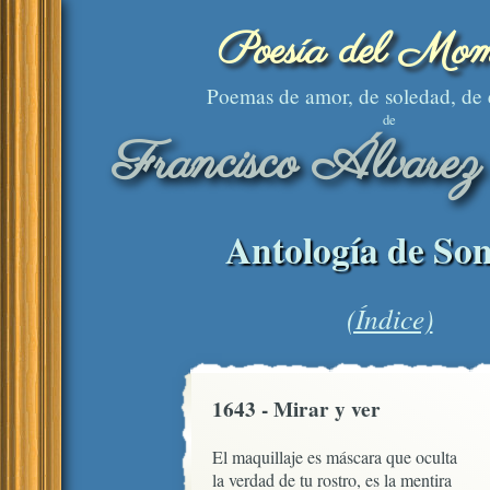
Poesía del Mom
Poemas de amor, de soledad, de
de
Francisco Álvarez
Antología de Son
(Índice)
1643 - Mirar y ver
El maquillaje es máscara que oculta

la verdad de tu rostro, es la mentira
