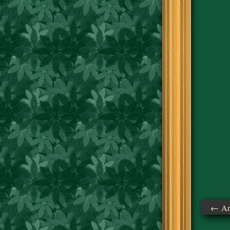
← Ant