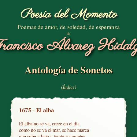
Poesía del Momento
Poemas de amor, de soledad, de esperanza
de
rancisco Álvarez Hidal
Antología de Sonetos
(Índice)
1675 - El alba
El alba no se va, crece en el día

como no se va el mar, se hace marea

que sube y baja y tienta y juguetea
