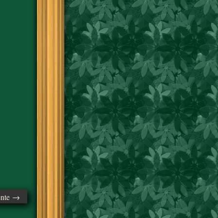
ente →