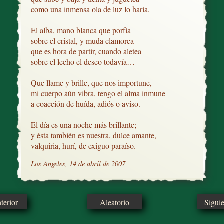
como una inmensa ola de luz lo haría.

El alba, mano blanca que porfía

sobre el cristal, y muda clamorea

que es hora de partir, cuando aletea

sobre el lecho el deseo todavía…

Que llame y brille, que nos importune,

mi cuerpo aún vibra, tengo el alma inmune

a coacción de huída, adiós o aviso.

El día es una noche más brillante;

y ésta también es nuestra, dulce amante,

valquiria, hurí, de exiguo paraíso.
Los Angeles, 14 de abril de 2007
erior
Aleatorio
Sigui