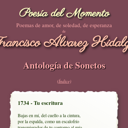
Poesía del Momento
Poemas de amor, de soledad, de esperanza
de
rancisco Álvarez Hidal
Antología de Sonetos
(Índice)
1734 - Tu escritura
Bajas en mí, del cuello a la cintura, 

por la espalda, como un escalofrío

transmigrador de tu contorno al mío,
