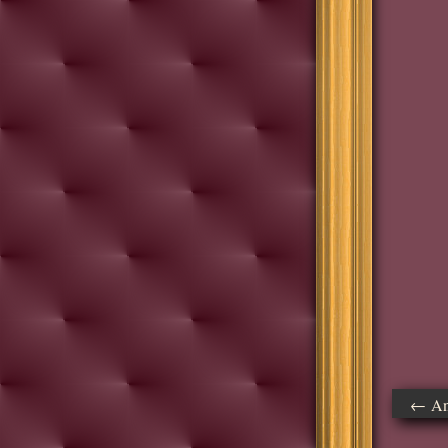
← Ant