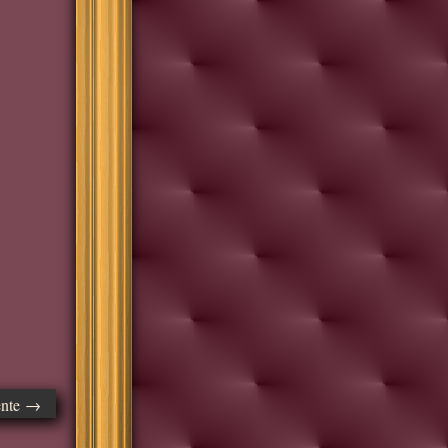
ente →