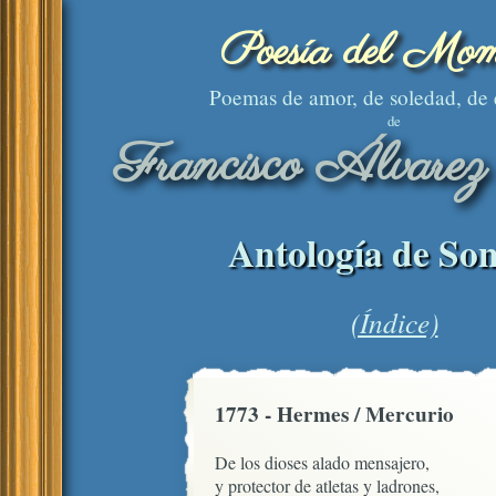
Poesía del Mom
Poemas de amor, de soledad, de
de
Francisco Álvarez
Antología de Son
(Índice)
1773 - Hermes / Mercurio
De los dioses alado mensajero, 

y protector de atletas y ladrones,
