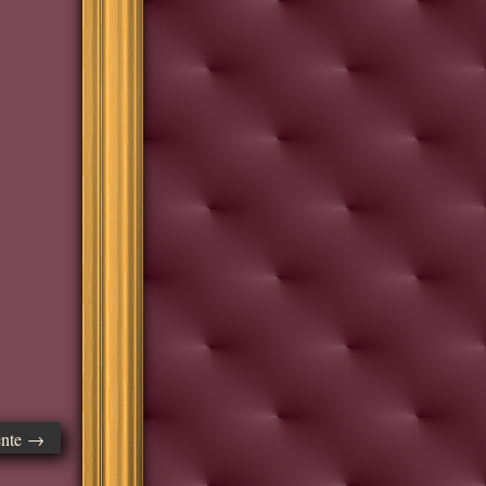
ente →