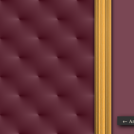
← Ant