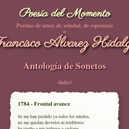
Poesía del Momento
Poemas de amor, de soledad, de esperanza
de
rancisco Álvarez Hidal
Antología de Sonetos
(Índice)
1784 - Frontal avance
Se me han perdido ya todos los miedos,

no me quedan desvelos ni temblores;

he vuelto a mis trabajos y sudores
