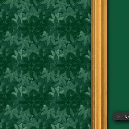
← Ant