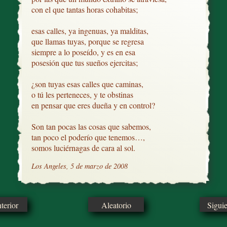
con el que tantas horas cohabitas;              

esas calles, ya ingenuas, ya malditas, 

que llamas tuyas, porque se regresa

siempre a lo poseído, y es en esa

posesión que tus sueños ejercitas;

¿son tuyas esas calles que caminas,

o tú les perteneces, y te obstinas

en pensar que eres dueña y en control?

Son tan pocas las cosas que sabemos, 

tan poco el poderío que tenemos…,

somos luciérnagas de cara al sol.
Los Angeles, 5 de marzo de 2008
erior
Aleatorio
Sigui