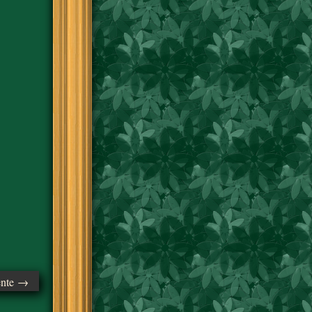
ente →