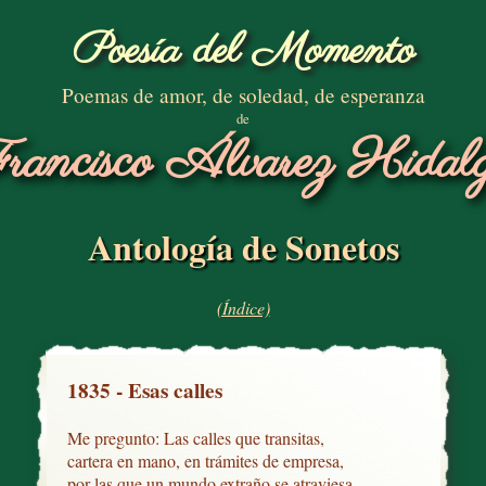
Poesía del Momento
Poemas de amor, de soledad, de esperanza
de
rancisco Álvarez Hidal
Antología de Sonetos
(Índice)
1835 - Esas calles
Me pregunto: Las calles que transitas,

cartera en mano, en trámites de empresa, 

por las que un mundo extraño se atraviesa,
