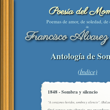
Poesía del Mom
Poemas de amor, de soledad, de
de
Francisco Álvarez
Antología de Son
(Índice)
1848 - Sombra y silencio
“A corazones heridos, sombra y silencio”. (Balza
Qué espeso este silencio, me ensordece;
