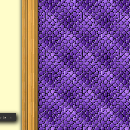
ente →