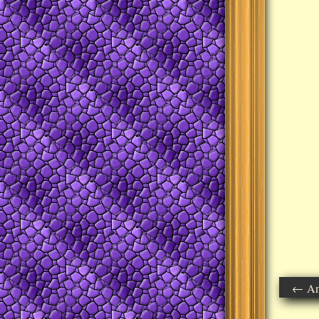
← Ant