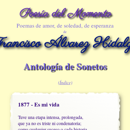
Poesía del Momento
Poemas de amor, de soledad, de esperanza
de
rancisco Álvarez Hidal
Antología de Sonetos
(Índice)
1877 - Es mi vida
Tuve una etapa intensa, prolongada,

que ya no es triste ni condenatoria;

como cualquier suceso o cada historia,
