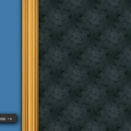
ente →