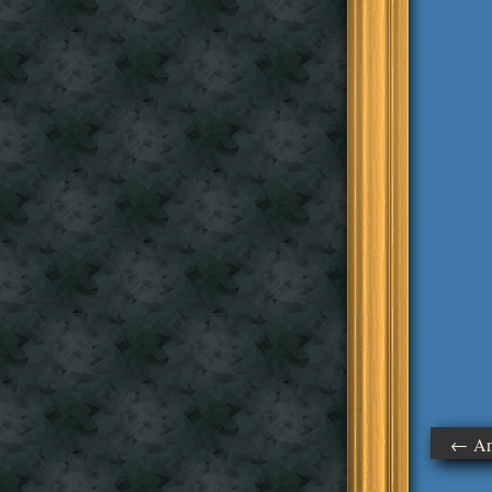
← Ant