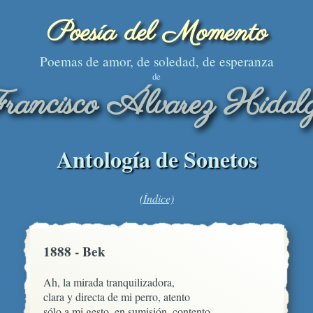
Poesía del Momento
Poemas de amor, de soledad, de esperanza
de
rancisco Álvarez Hidal
Antología de Sonetos
(Índice)
1888 - Bek
Ah, la mirada tranquilizadora,

clara y directa de mi perro, atento

sólo a mi gesto, en sumisión, contento
