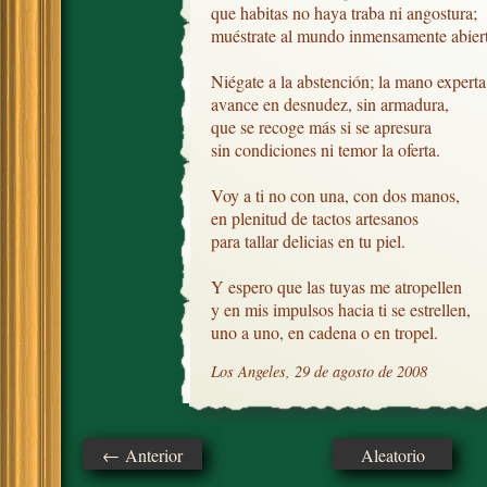
que habitas no haya traba ni angostura;

muéstrate al mundo inmensamente abierta
Niégate a la abstención; la mano experta

avance en desnudez, sin armadura, 

que se recoge más si se apresura

sin condiciones ni temor la oferta.

Voy a ti no con una, con dos manos, 

en plenitud de tactos artesanos

para tallar delicias en tu piel.

Y espero que las tuyas me atropellen

y en mis impulsos hacia ti se estrellen,

uno a uno, en cadena o en tropel.
Los Angeles, 29 de agosto de 2008
← Anterior
Aleatorio