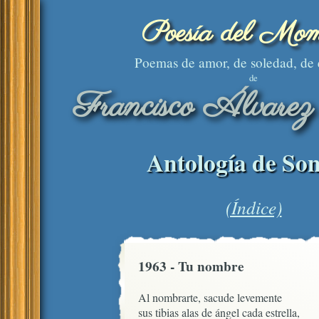
Poesía del Mom
Poemas de amor, de soledad, de
de
Francisco Álvarez
Antología de Son
(Índice)
1963 - Tu nombre
Al nombrarte, sacude levemente

sus tibias alas de ángel cada estrella,
