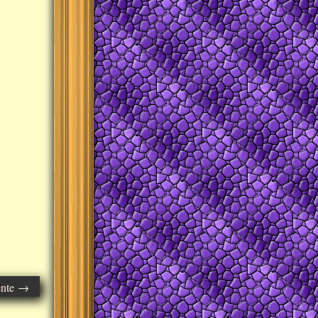
ente →