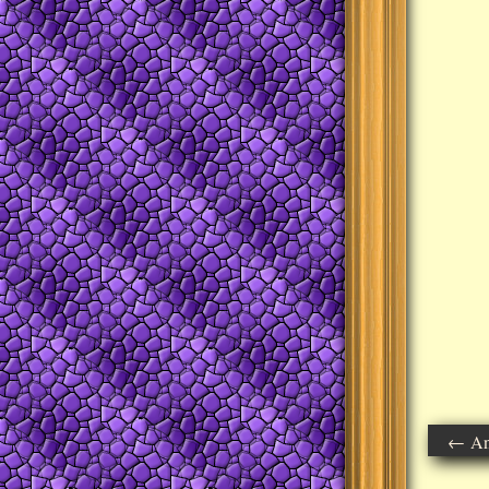
← Ant