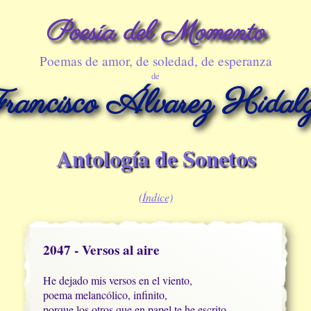
Poesía del Momento
Poemas de amor, de soledad, de esperanza
de
rancisco Álvarez Hidal
Antología de Sonetos
(Índice)
2047 - Versos al aire
He dejado mis versos en el viento,

poema melancólico, infinito,

porque los otros que en papel te he escrito
