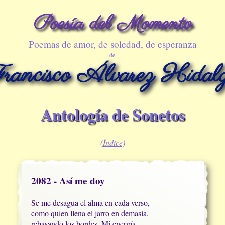
Poesía del Momento
Poemas de amor, de soledad, de esperanza
de
rancisco Álvarez Hidal
Antología de Sonetos
(Índice)
2082 - Así me doy
Se me desagua el alma en cada verso,

como quien llena el jarro en demasía,

rebasando los bordes. Mi energía
