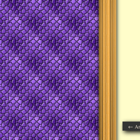
← Ant