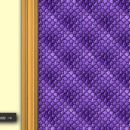
ente →