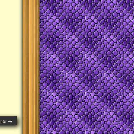
ente →