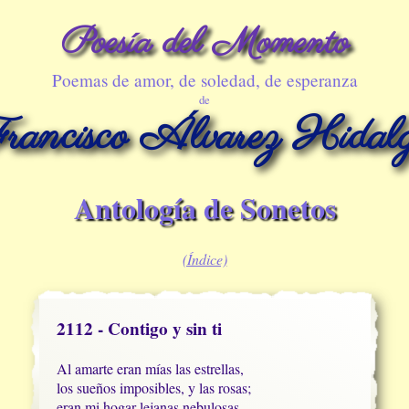
Poesía del Momento
Poemas de amor, de soledad, de esperanza
de
rancisco Álvarez Hidal
Antología de Sonetos
(Índice)
2112 - Contigo y sin ti
Al amarte eran mías las estrellas,

los sueños imposibles, y las rosas;

eran mi hogar lejanas nebulosas,
