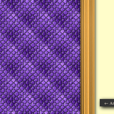
← Ant