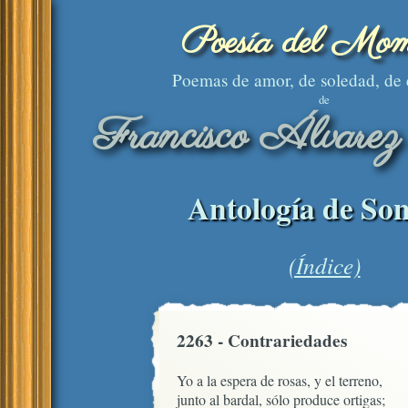
Poesía del Mom
Poemas de amor, de soledad, de
de
Francisco Álvarez
Antología de Son
(Índice)
2263 - Contrariedades
Yo a la espera de rosas, y el terreno,

junto al bardal, sólo produce ortigas;
