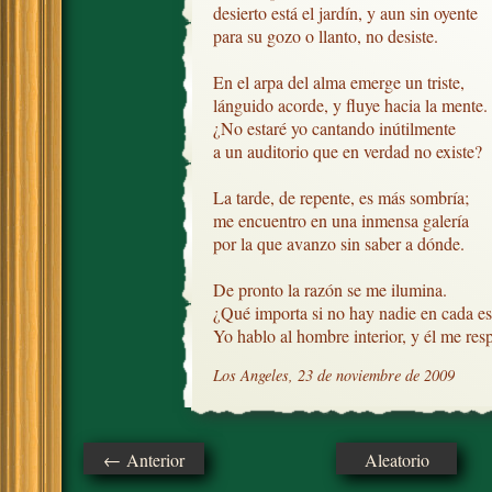
desierto está el jardín, y aun sin oyente

para su gozo o llanto, no desiste.

En el arpa del alma emerge un triste,

lánguido acorde, y fluye hacia la mente.

¿No estaré yo cantando inútilmente

a un auditorio que en verdad no existe?

La tarde, de repente, es más sombría;

me encuentro en una inmensa galería

por la que avanzo sin saber a dónde.

De pronto la razón se me ilumina. 

¿Qué importa si no hay nadie en cada es
Yo hablo al hombre interior, y él me res
Los Angeles, 23 de noviembre de 2009
← Anterior
Aleatorio