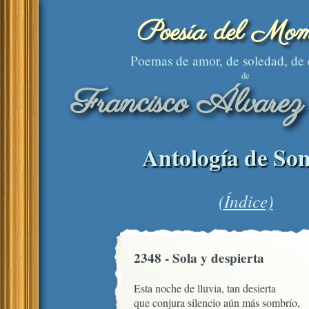
Poesía del Mom
Poemas de amor, de soledad, de
de
Francisco Álvarez
Antología de Son
(Índice)
2348 - Sola y despierta
Esta noche de lluvia, tan desierta

que conjura silencio aún más sombrío,
