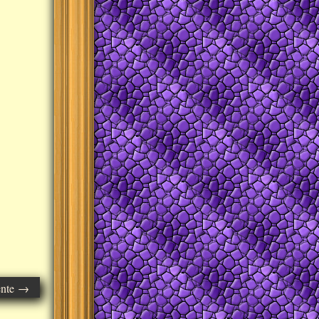
ente →