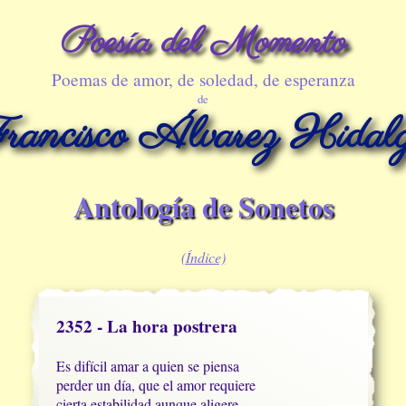
Poesía del Momento
Poemas de amor, de soledad, de esperanza
de
rancisco Álvarez Hidal
Antología de Sonetos
(Índice)
2352 - La hora postrera
Es difícil amar a quien se piensa

perder un día, que el amor requiere

cierta estabilidad aunque aligere
