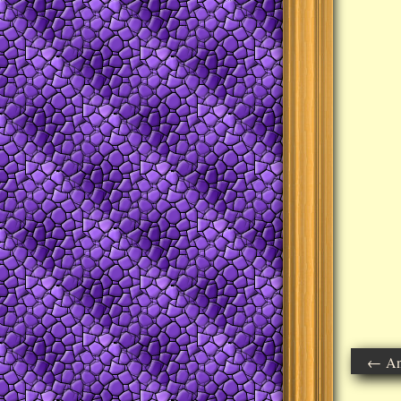
← Ant