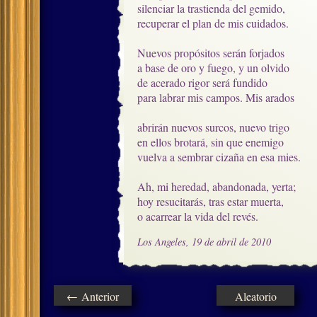
silenciar la trastienda del gemido,

recuperar el plan de mis cuidados.

Nuevos propósitos serán forjados

a base de oro y fuego, y un olvido

de acerado rigor será fundido

para labrar mis campos. Mis arados

abrirán nuevos surcos, nuevo trigo

en ellos brotará, sin que enemigo

vuelva a sembrar cizaña en esa mies.

Ah, mi heredad, abandonada, yerta;

hoy resucitarás, tras estar muerta, 

o acarrear la vida del revés.
Los Angeles, 19 de abril de 2010
← Anterior
Aleatorio