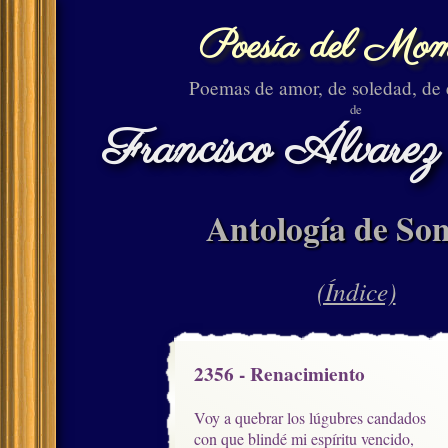
Poesía del Mom
Poemas de amor, de soledad, de
de
Francisco Álvarez
Antología de Son
(Índice)
2356 - Renacimiento
Voy a quebrar los lúgubres candados

con que blindé mi espíritu vencido,
