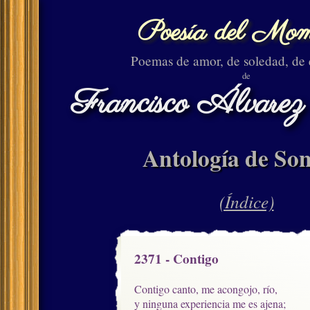
Poesía del Mom
Poemas de amor, de soledad, de
de
Francisco Álvarez
Antología de Son
(Índice)
2371 - Contigo
Contigo canto, me acongojo, río,

y ninguna experiencia me es ajena;
