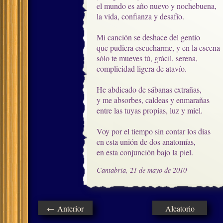
el mundo es año nuevo y nochebuena,

la vida, confianza y desafío.

Mi canción se deshace del gentío

que pudiera escucharme, y en la escena

sólo te mueves tú, grácil, serena, 

complicidad ligera de atavío.

He abdicado de sábanas extrañas,

y me absorbes, caldeas y enmarañas

entre las tuyas propias, luz y miel.

Voy por el tiempo sin contar los días

en esta unión de dos anatomías,

en esta conjunción bajo la piel.
Cantabria, 21 de mayo de 2010
← Anterior
Aleatorio