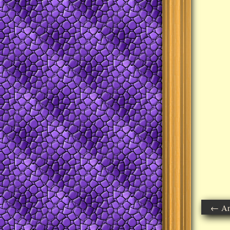
← Ant