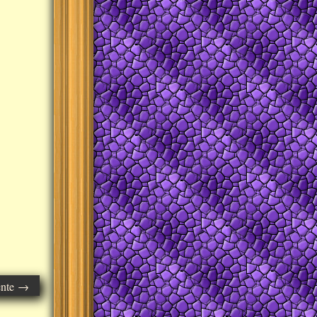
ente →