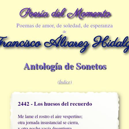
Poesía del Momento
Poemas de amor, de soledad, de esperanza
de
rancisco Álvarez Hidal
Antología de Sonetos
(Índice)
2442 - Los huesos del recuerdo
Me lame el rostro el aire vespertino;

otra jornada insustancial se cierra,

y otra noche vacía desentierra
