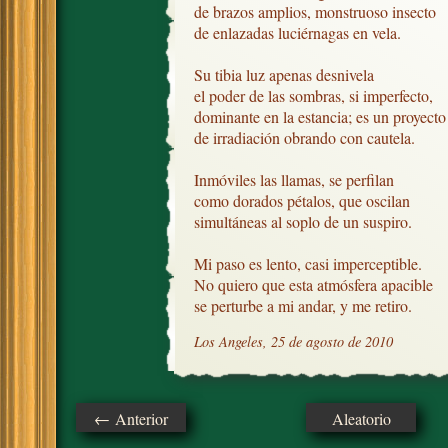
de brazos amplios, monstruoso insecto

de enlazadas luciérnagas en vela.

Su tibia luz apenas desnivela

el poder de las sombras, si imperfecto,

dominante en la estancia; es un proyecto 
de irradiación obrando con cautela.

Inmóviles las llamas, se perfilan

como dorados pétalos, que oscilan

simultáneas al soplo de un suspiro.

Mi paso es lento, casi imperceptible.

No quiero que esta atmósfera apacible

se perturbe a mi andar, y me retiro.
Los Angeles, 25 de agosto de 2010
← Anterior
Aleatorio