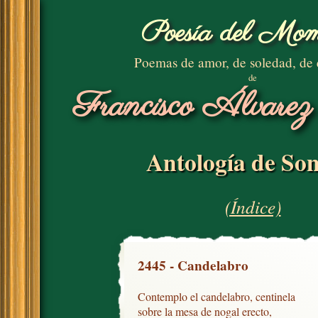
Poesía del Mom
Poemas de amor, de soledad, de
de
Francisco Álvarez
Antología de Son
(Índice)
2445 - Candelabro
Contemplo el candelabro, centinela

sobre la mesa de nogal erecto,
