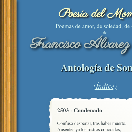
Poesía del Mom
Poemas de amor, de soledad, de
de
Francisco Álvarez
Antología de Son
(Índice)
2503 - Condenado
Confuso despertar, tras haber muerto.

Ausentes ya los rostros conocidos,
