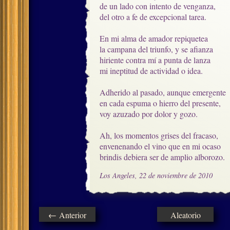
de un lado con intento de venganza,

del otro a fe de excepcional tarea.

En mi alma de amador repiquetea

la campana del triunfo, y se afianza

hiriente contra mí a punta de lanza

mi ineptitud de actividad o idea. 

Adherido al pasado, aunque emergente

en cada espuma o hierro del presente,

voy azuzado por dolor y gozo.

Ah, los momentos grises del fracaso,

envenenando el vino que en mi ocaso

brindis debiera ser de amplio alborozo.
Los Angeles, 22 de noviembre de 2010
← Anterior
Aleatorio