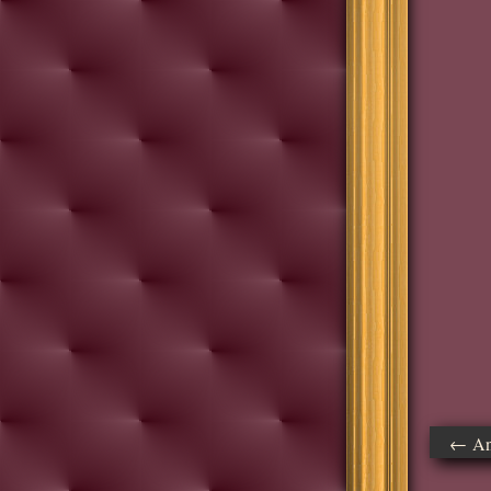
← Ant