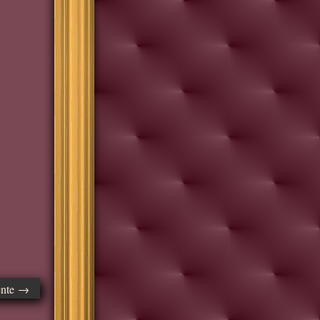
ente →