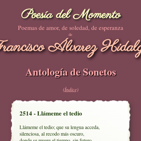
Poesía del Momento
Poemas de amor, de soledad, de esperanza
de
rancisco Álvarez Hidal
Antología de Sonetos
(Índice)
2514 - Llámeme el tedio
Llámeme el tedio; que su lengua acceda,

silenciosa, al recodo más oscuro,

donde se muere el tiempo, sin futuro, 
