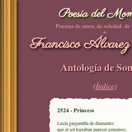
Poesía del Mom
Poemas de amor, de soledad, de
de
Francisco Álvarez
Antología de Son
(Índice)
2524 - Princess
Lucía gargantilla de diamantes

que al sol lograban parecer genuinos;
