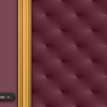
ente →