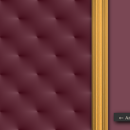
← Ant