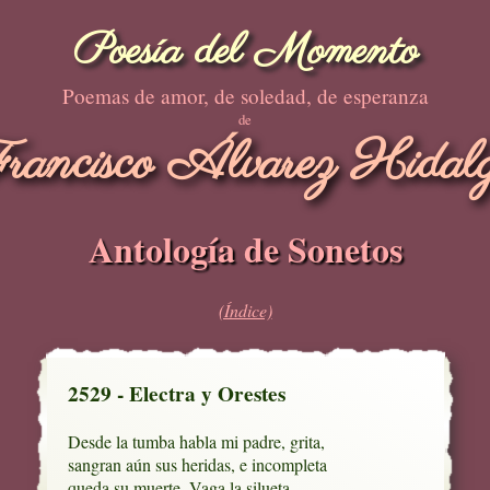
Poesía del Momento
Poemas de amor, de soledad, de esperanza
de
rancisco Álvarez Hidal
Antología de Sonetos
(Índice)
2529 - Electra y Orestes
Desde la tumba habla mi padre, grita, 

sangran aún sus heridas, e incompleta

queda su muerte. Vaga la silueta
