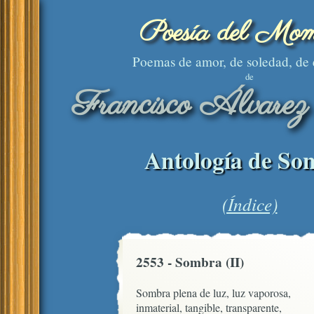
Poesía del Mom
Poemas de amor, de soledad, de
de
Francisco Álvarez
Antología de Son
(Índice)
2553 - Sombra (II)
Sombra plena de luz, luz vaporosa,

inmaterial, tangible, transparente,
