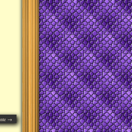
ente →