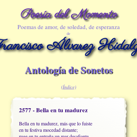
Poesía del Momento
Poemas de amor, de soledad, de esperanza
de
rancisco Álvarez Hidal
Antología de Sonetos
(Índice)
2577 - Bella en tu madurez
Bella en tu madurez, más que lo fuiste

en tu festiva mocedad distante;

ruge en tu entraña un mar desafiante
