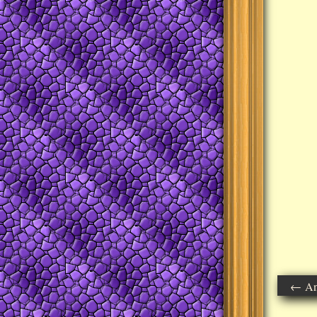
← Ant