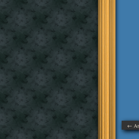
← Ant