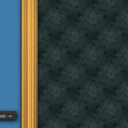
ente →