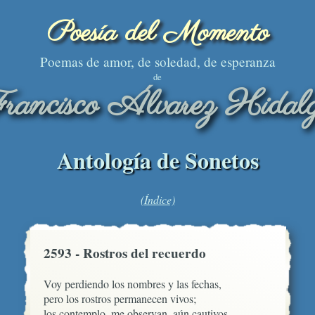
Poesía del Momento
Poemas de amor, de soledad, de esperanza
de
rancisco Álvarez Hidal
Antología de Sonetos
(Índice)
2593 - Rostros del recuerdo
Voy perdiendo los nombres y las fechas,

pero los rostros permanecen vivos;

los contemplo, me observan, aún cautivos
